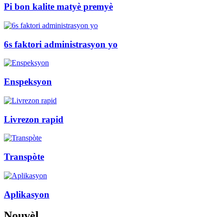
Pi bon kalite matyè premyè
6s faktori administrasyon yo
Enspeksyon
Livrezon rapid
Transpòte
Aplikasyon
Nouvèl