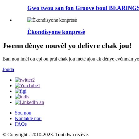
Gwo twou san fon Groove boul BEARING
Èkondisyone konpresè
Jwenn dènye nouvèl yo delivre chak jou!
Ban nou imèl ou epi ou pral chak jou mete ajou ak dènye evènman yo
Jouda
Sou nou
Kontakte nou
FAQs
© Copyright - 2010-2023: Tout dwa rezève.