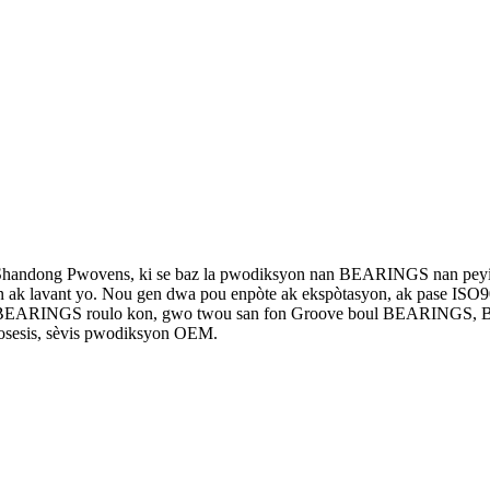
k, Shandong Pwovens, ki se baz la pwodiksyon nan BEARINGS nan peyi L
 ak lavant yo. Nou gen dwa pou enpòte ak ekspòtasyon, ak pase ISO90
EARINGS roulo kon, gwo twou san fon Groove boul BEARINGS, BEA
wosesis, sèvis pwodiksyon OEM.