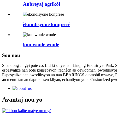
Anbreyaj agrikòl
èkondisyone konpresè
kon woule woule
Sou nou
Shandong Jingyi pote co, Ltd ki sitiye nan Linqing Endistriyèl Par
espesyalize nan pote konsepsyon, rechèch ak devlopman, pwodiksyon
Espesyalize nan pwodiksyon an nan BEARINGS otomobil mwaye, B
an menm tan an dapre desen kliyan, echantiyon yo te Customized p
Avantaj nou yo