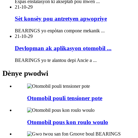
Espas enstalasyon ki akseptab pou mwen ...
21-10-29
Sèt konsèy pou antretyen apwopriye
BEARINGS yo enpòtan compone mekanik ...
21-10-29
Devlopman ak aplikasyon otomobil ...
BEARINGS yo te alantou depi Ancie a ...
Dènye pwodwi
Otomobil pouli tensioner pote
Otomobil pous kon roulo woulo