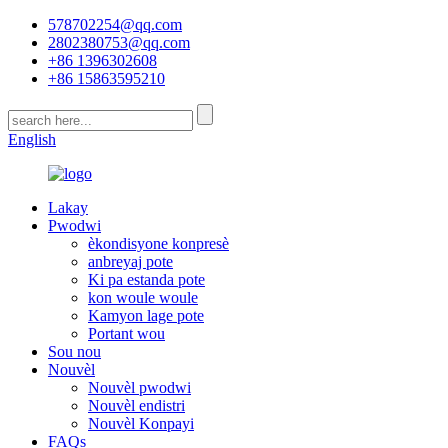
578702254@qq.com
2802380753@qq.com
+86 1396302608
+86 15863595210
English
Lakay
Pwodwi
èkondisyone konpresè
anbreyaj pote
Ki pa estanda pote
kon woule woule
Kamyon lage pote
Portant wou
Sou nou
Nouvèl
Nouvèl pwodwi
Nouvèl endistri
Nouvèl Konpayi
FAQs