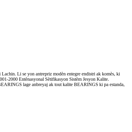
achin. Li se yon antrepriz modèn entegre endistri ak komès, ki
01-2000 Entènasyonal Sètifikasyon Sistèm Jesyon Kalite.
RINGS lage anbreyaj ak tout kalite BEARINGS ki pa estanda,